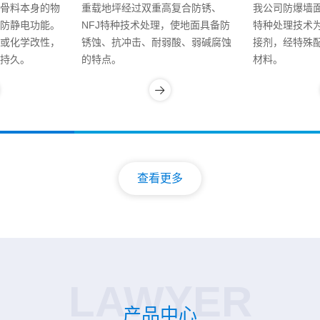
骨料本身的物
重载地坪经过双重高复合防锈、
我公司防爆墙面
防静电功能。
NFJ特种技术处理，使地面具备防
特种处理技术
或化学改性，
锈蚀、抗冲击、耐弱酸、弱碱腐蚀
接剂，经特殊
持久。
的特点。
材料。
查看更多
LAWYER
产品中心