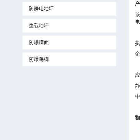
产
防静电地坪
该
电
重载地坪
防爆墙面
执
企
防爆踢脚
应
静
中
物